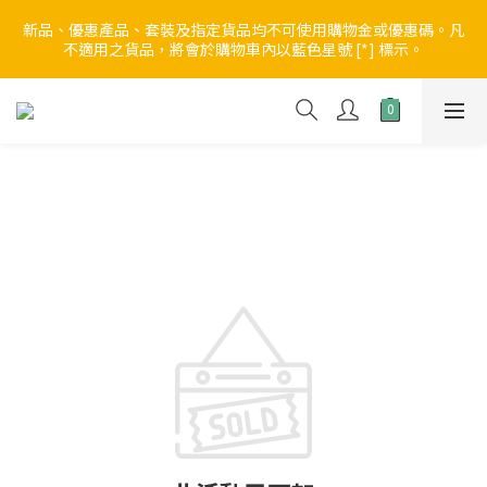
5
5
7
6
7
0
1
3
1
6
1
7
3
9
2
3
【Back to School Sale🏫第一彈】全店無門檻 88折
4
9
4
6
5
6
新品、優惠產品、套裝及指定貨品均不可使用購物金或優惠碼。凡
0
2
0
5
:
0
6
:
2
8
:
1
2
不適用之貨品，將會於購物車內以藍色星號 [*] 標示。
3
8
3
9
5
4
5
進入優惠
1
日
時
分
秒
4
5
1
7
0
1
2
7
2
8
4
3
4
0
3
4
0
6
0
1
6
1
7
3
9
2
3
【Back to School Sale🏫第一彈】全店無門檻 88折
2
3
5
0
5
:
0
6
:
2
8
:
1
2
進入優惠
1
2
4
日
時
分
秒
4
5
1
7
0
1
0
1
3
3
4
0
6
0
0
2
2
3
5
1
1
2
4
0
0
1
3
0
2
1
0