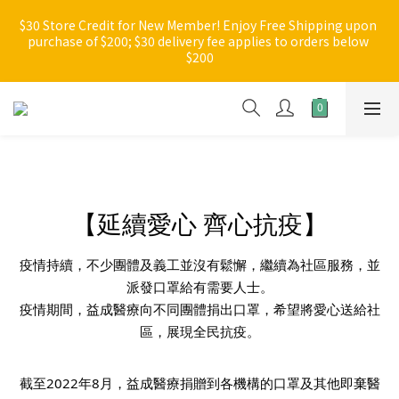
6
1
3
2
3
3
1
3
[Back to School Sale🏫Part 1] All 12% off
9
9
$30 Store Credit for New Member! Enjoy Free Shipping upon 
5
0
2
:
1
9
:
2
2
:
0
2
purchase of $200; $30 delivery fee applies to orders below 
Enter
8
9
8
Days
Hours
4
Minutes
Seconds
1
0
8
1
1
1
$200
7
9
8
9
9
7
9
3
0
7
0
0
0
6
8
7
8
8
6
8
2
6
New arrivals, promotional items, bundle set, and selected 
5
7
6
7
7
5
7
1
5
products are not eligible for shopping credits or promo 
4
6
5
6
6
4
6
0
codes. Ineligible items will be marked with a blue asterisk [*] 
4
3
5
4
5
5
3
5
in the shopping cart.
3
2
4
3
4
4
2
4
2
1
3
2
3
3
1
3
[Back to School Sale🏫Part 1] All 12% off
1
0
2
:
1
9
:
2
2
:
0
2
Enter
0
【延續愛心 齊心抗疫】
Days
Hours
Minutes
Seconds
1
0
8
1
1
1
0
7
0
0
0
6
疫情持續，不少團體及義工並沒有鬆懈，繼續為社區服務，並
5
派發口罩給有需要人士。
4
疫情期間，益成醫療向不同團體捐出口罩，希望將愛心送給社
3
區，展現全民抗疫。
2
1
0
截至2022年8月，益成醫療捐贈到各機構的口罩及其他即棄醫