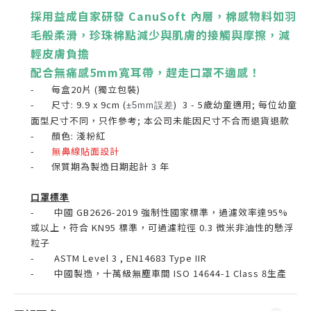
採用益成自家研發 CanuSoft
內層，棉感物料如羽
毛般柔滑，珍珠棉點減少與肌膚的接觸與摩擦，減
輕皮膚負擔
配合無痛感5mm寬耳帶，趕走口罩不適感！
- 每盒20片 (獨立包裝)
-
尺寸: 9.9 x 9cm
(
) 3 - 5歲幼童適用;
每位幼童
±5mm誤差
面型尺寸不同，只作參考; 本公司未能因尺寸不合而退貨退款
- 顏色: 淺粉紅
-
無鼻線貼面設計
- 保質期為製造日期起計 3 年
口罩標準
- 中國 GB2626-2019 強制性國家標準，過濾效率達95%
或以上，符合 KN95 標準，可過濾粒徑 0.3 微米非油性的懸浮
粒子
- ASTM Level 3 , EN14683 Type IIR
- 中國製造，
十萬級無塵車間
ISO 14644-1 Class 8
生產