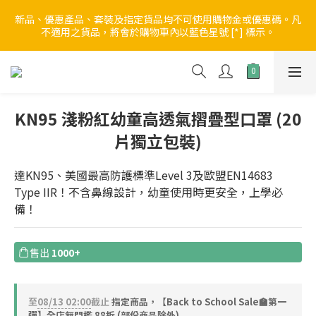
5
5
8
9
8
8
3
0
9
1
6
1
4
5
4
4
【Back to School Sale🏫第一彈】全店無門檻 88折
4
9
4
7
8
7
7
2
新品、優惠產品、套裝及指定貨品均不可使用購物金或優惠碼。凡
8
0
5
:
0
3
:
4
3
:
3
不適用之貨品，將會於購物車內以藍色星號 [*] 標示。
3
8
3
6
7
6
6
進入優惠
1
日
時
分
秒
7
4
2
3
2
2
2
7
2
5
6
5
5
0
6
3
1
2
1
1
9
1
6
1
4
5
4
4
【Back to School Sale🏫第一彈】全店無門檻 88折
5
2
0
1
0
0
8
0
5
:
0
3
:
4
3
:
3
進入優惠
4
1
0
日
時
分
秒
7
4
2
3
2
2
3
0
6
3
1
2
1
1
KN95 淺粉紅幼童高透氣摺疊型口罩 (20
2
5
2
0
1
0
0
1
片獨立包裝)
4
1
0
0
3
0
2
達KN95、美國最高防護標準Level 3及歐盟EN14683 
1
Type IIR！不含鼻線設計，幼童使用時更安全，上學必
0
備！
售出
1000+
至
08/13 02:00
截止
指定商品，【Back to School Sale🏫第一
彈】全店無門檻 88折 (部份商品除外)