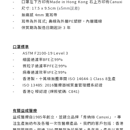
- 口罩左下方印有Made in Hong Kong 右上方印有Canuxi
-
尺寸: 17.5 x 9.5cm
(
)
±5mm誤差
- 無痛感 4mm 寬耳帶
- 耳帶為外耳式; 鼻線為外層PE塑膠，內層鐵線
- 保質期為製造日期起計 3 年
口罩標準
- ASTM F2100-19 Level 3
- 細菌過濾率BFE≧99%
- 微粒子過濾率PFE≧99%
- 病毒過濾效率VFE≧99%
- 香港製，
十萬級無塵車間
ISO 14644-1 Class 8
生產
-
ISO 13485: 2016醫療器械質量管理體系認證
- 香港Q 嘜認證 (牌照號碼: C841)
有關益成醫療
益成醫療自1985年創立，並建立品牌「肯納絲 Canuxi」，專
注生產無紡布及各種一次性醫療產品 。
我們的客戶包括：
香港
醫院管理局、超過 700 間醫院及診所等。多年來，產品以高質