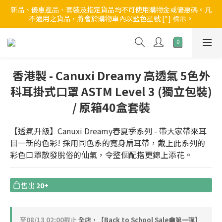
新品、優惠產品、套裝及指定貨品均不可使用購物金或優惠碼。凡
新註冊會員享$30購物金 | 全店滿$200享免費本地送貨；不足$200
不適用之貨品，將會於購物車內以藍色星號 [*] 標示。
需收取$30運費
新註冊會員享$30購物金 | 全店滿$200享免費本地送貨；不足$200
需收取$30運費
香港製 - Canuxi Dreamy 高透氣 5色外
科耳掛式口罩 ASTM Level 3 (獨立包裝)
/ 原箱40盒套裝
【透氣升級】Canuxi Dreamy春夏季系列 - 帶大家帶來耳
目一新的色彩! 採用同色系的寬身扁耳帶，戴上此系列的
彩色口罩散發脫俗的仙氣，令整個配搭更錦上添花。
售出
20+
至
08/13 02:00
截止
全店，【Back to School Sale🏫第一彈】