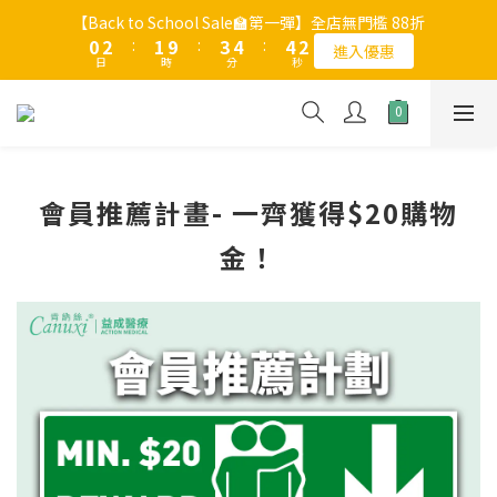
1
1
3
3
2
2
4
4
5
5
5
5
3
3
【Back to School Sale🏫第一彈】全店無門檻 88折
【Back to School Sale🏫第一彈】全店無門檻 88折
0
0
2
2
:
:
1
1
9
9
:
:
3
3
4
4
:
:
4
4
2
2
進入優惠
進入優惠
9
日
日
時
時
分
分
秒
秒
1
1
0
0
8
8
2
2
3
3
3
3
1
1
8
9
0
0
7
7
1
1
2
2
2
2
0
0
新註冊會員享$30購物金 | 全店滿$200享免費本地送貨；不足$200
7
9
8
9
6
6
0
0
1
1
1
1
需收取$30運費
6
8
7
9
8
5
5
0
0
0
0
5
7
6
8
9
9
7
4
4
4
6
5
7
8
8
6
新品、優惠產品、套裝及指定貨品均不可使用購物金或優惠碼。凡
3
3
會員推薦計畫- 一齊獲得$20購物
不適用之貨品，將會於購物車內以藍色星號 [*] 標示。
3
5
4
6
7
7
5
2
2
2
4
3
5
6
6
4
1
1
金！
1
3
2
4
5
5
3
【Back to School Sale🏫第一彈】全店無門檻 88折
0
0
0
2
:
1
9
:
3
4
:
4
2
進入優惠
日
時
分
秒
1
0
8
2
3
3
1
0
7
1
2
2
0
6
0
1
1
5
0
0
4
3
2
1