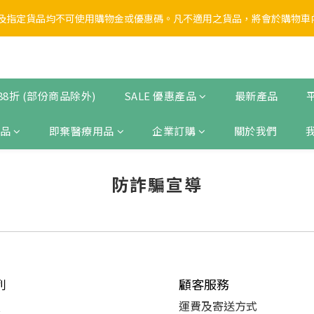
1
6
1
3
6
6
1
5
5
1
1
3
8
3
5
8
8
0
5
:
0
9
:
2
9
:
5
5
指定貨品均不可使用購物金或優惠碼。凡不適用之貨品，將會於購物車內以
School Sale🏫第一彈】全店無門檻 88折
0
4
4
0
0
2
7
2
4
7
7
日
時
分
秒
4
8
1
8
4
4
3
3
1
6
1
3
6
6
3
7
0
7
3
3
2
2
0
5
:
0
9
:
2
9
:
5
5
School Sale🏫第一彈】全店無門檻 88折
2
6
6
2
2
日
時
分
秒
1
1
4
8
1
8
4
4
1
5
5
1
1
0
0
3
7
0
7
3
3
0
4
4
0
0
 88折 (部份商品除外)
SALE 優惠產品
最新產品
2
6
6
2
2
3
3
1
5
5
1
1
2
2
0
4
4
0
0
品
即棄醫療用品
企業訂購
關於我們
1
1
3
3
0
0
2
2
1
1
防詐騙宣導
0
0
列
顧客服務
運費及
寄送方式
罩