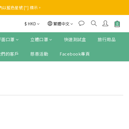
藍色星號 [*] 標示。
進入優惠
進入優惠
$
HKD
繁體中文
平面口罩
立體口罩
快速測試盒
旅行用品
我們的客戶
慈善活動
Facebook專頁