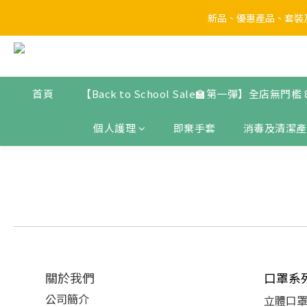
新品、優惠產品、套裝及
【Back to 
【Back to 
首頁
【Back to School Sale🏫第一彈】全店無門檻
個人護理
即棄手套
消毒及清潔產
關於我們
口罩系
公司簡介
立體口