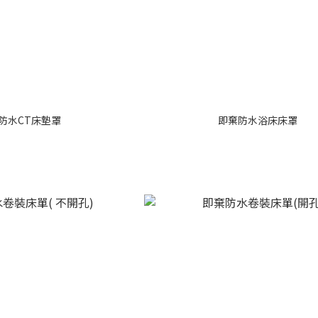
防水CT床墊罩
即棄防水浴床床罩