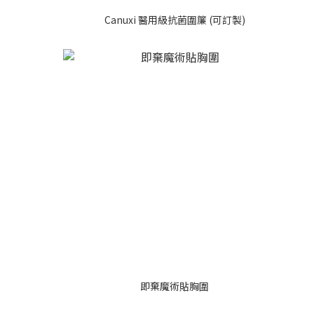
Canuxi 醫用級抗菌圍簾 (可訂製)
即棄魔術貼胸圍