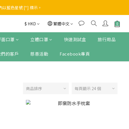
藍色星號 [*] 標示。
進入優惠
進入優惠
$
HKD
繁體中文
平面口罩
立體口罩
快速測試盒
旅行用品
我們的客戶
慈善活動
Facebook專頁
商品排序
每頁顯示 24 個