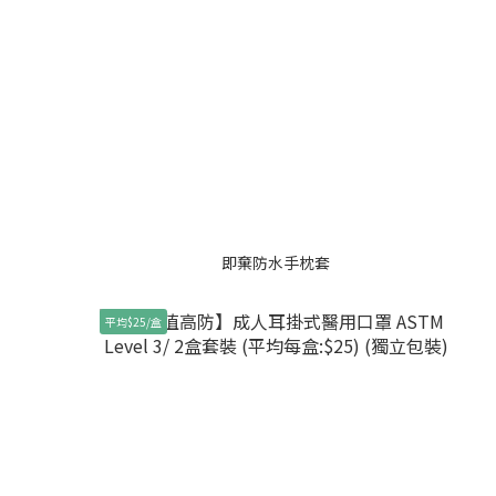
即棄防水手枕套
平均$25/盒