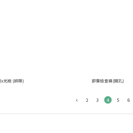
x光袍 (綁帶)
即棄檢查褲(開孔)
2
3
4
5
6