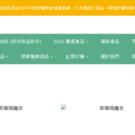
1
7
1
5
6
1
2
2
5
0
1
3
9
3
7
8
3
4
0
6
:
0
9
:
4
5
:
0
1
指定貨品均不可使用購物金或優惠碼。凡不適用之貨品，將會於購物車內以
School Sale🏫第一彈】全店無門檻 88折
1
4
0
2
8
2
6
7
2
3
日
時
分
秒
5
8
3
4
0
0
3
1
7
1
5
6
1
2
4
7
2
3
2
0
6
:
0
9
:
4
5
:
0
1
School Sale🏫第一彈】全店無門檻 88折
3
6
1
2
日
時
分
秒
1
5
8
3
4
0
2
5
0
1
0
4
7
2
3
1
4
0
 88折 (部份商品除外)
SALE 優惠產品
最新產品
3
6
1
2
0
3
2
5
0
1
2
1
4
0
品
即棄醫療用品
企業訂購
關於我們
1
0
3
0
2
1
0