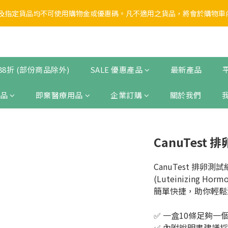
1
7
1
9
4
2
4
3
0
2
1
7
1
9
4
2
4
3
0
6
:
0
8
:
3
1
:
3
2
School Sale🏫第一彈】全店無門檻 88折
1
0
6
:
0
8
:
3
1
:
3
2
日
時
分
秒
School Sale🏫第一彈】全店無門檻 88折
5
7
2
0
2
1
日
時
分
秒
0
5
7
2
0
2
1
4
6
1
1
0
4
6
1
1
0
3
5
0
0
3
5
0
0
2
4
2
4
1
3
 88折 (部份商品除外)
SALE 優惠產品
最新產品
1
3
0
2
0
2
1
品
即棄醫療用品
企業訂購
關於我們
1
0
0
CanuTest 
CanuTest 排
(Luteinizing H
簡單快捷，助你輕鬆
✅ 一盒10條足夠一
✅ 內附說明書建議