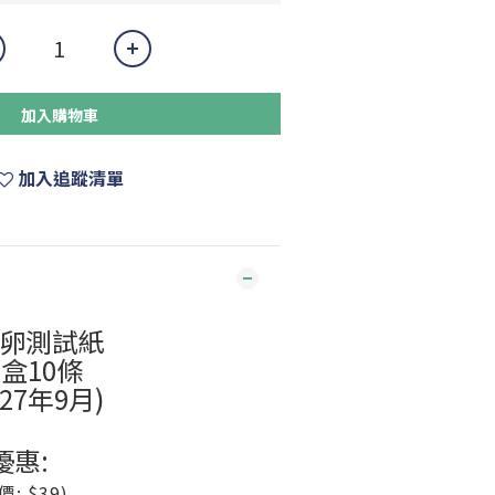
加入購物車
加入追蹤清單
 排卵測試紙
一盒10條
27年9月)
惠:
價: $39)