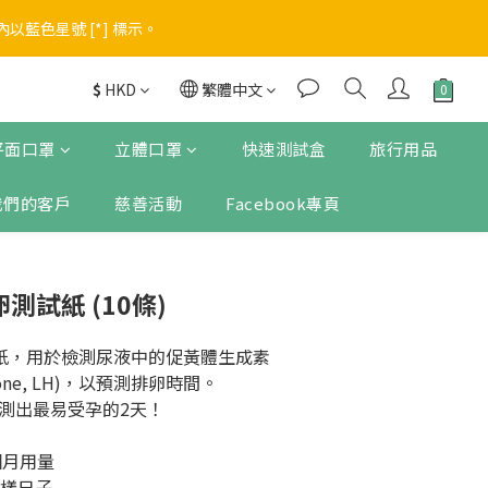
進入優惠
進入優惠
$
HKD
繁體中文
平面口罩
立體口罩
快速測試盒
旅行用品
我們的客戶
慈善活動
Facebook專頁
排卵測試紙 (10條)
卵測試紙，用於檢測尿液中的促黃體生成素
ormone, LH)，以預測排卵時間。
測出最易受孕的2天！
個月用量
採樣日子