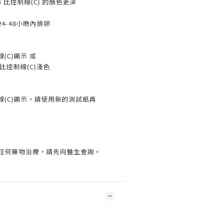
T) 比控制線(C) 的顏色更深
4-48小時內排卵
(C)顯示 或
)比控制線(C)淺色
線(C)顯示，請使用新的測試紙再
任何藥物治療，請先向醫生查詢。