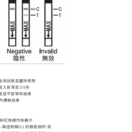
出測試紙並盡快使用
放入尿液至少5秒
紙並平放等待結果
鐘內讀取結果
條粉紅色線均有顯示
) 與控制線(C) 的顏色相同 或