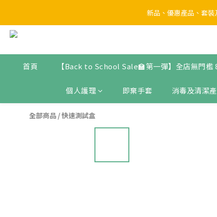
【Back to 
【Back to 
首頁
【Back to School Sale🏫第一彈】全店無門檻
個人護理
即棄手套
消毒及清潔產
全部商品
/
快速測試盒