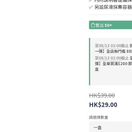
✅ 另設尿液採集容
售出
50+
至
08/13 02:00
截止
指
一彈】全店無門檻 88
至
08/13 02:00
截止
全
彈】全單買滿$280 即
盒
HK$39.00
HK$29.00
請選擇數量