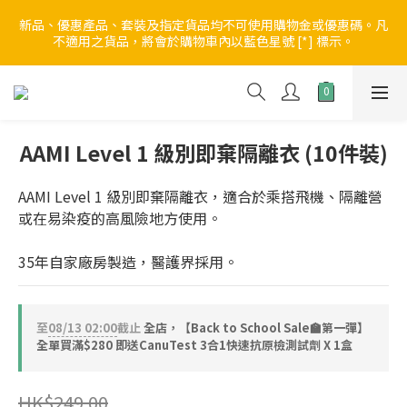
5
5
8
7
5
0
1
2
1
6
1
7
4
8
3
1
【Back to School Sale🏫第一彈】全店無門檻 88折
4
9
4
7
6
4
新品、優惠產品、套裝及指定貨品均不可使用購物金或優惠碼。凡
0
1
0
5
:
0
6
:
3
7
:
2
0
不適用之貨品，將會於購物車內以藍色星號 [*] 標示。
3
8
3
9
6
5
3
進入優惠
0
日
時
分
秒
4
5
2
6
1
2
7
2
8
5
9
4
2
3
4
1
5
0
1
6
1
7
4
8
3
1
【Back to School Sale🏫第一彈】全店無門檻 88折
2
3
0
4
0
5
:
0
6
:
3
7
:
2
0
進入優惠
1
2
3
日
時
分
秒
4
5
2
6
1
0
1
2
3
4
1
5
0
AAMI Level 1 級別即棄隔離衣 (10件裝)
0
1
2
3
0
4
0
1
2
3
AAMI Level 1 級別即棄隔離衣，適合於乘搭飛機、隔離營
0
1
2
或在易染疫的高風險地方使用。
0
1
0
35年自家廠房製造，醫護界採用。
至
08/13 02:00
截止
全店，【Back to School Sale🏫第一彈】
全單買滿$280 即送CanuTest 3合1快速抗原檢測試劑 X 1盒
HK$249.00